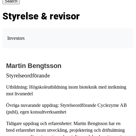
Styrelse & revisor
Investors
Företrädesemission mars 2026
Pressmeddelanden
Martin Bengtsson
Rapporter
Styrelseordförande
Kalender
Utbildning: Högskoleutbildning inom bioteknik med inriktning
mot livsmedel
Aktien
Övriga nuvarande uppdrag: Styrelseordförande Cyclezyme AB
Bolagsstyrning
(publ), egen konsultverksamhet
Styrelse & revisor
Tidigare uppdrag och erfarenheter: Martin Bengtsson har en
Ledning
bred erfarenhet inom utveckling, projektering och driftsättning